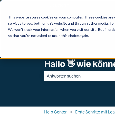
Deutsch
Untermenü für Überset
This website stores cookies on your computer. These cookies are 
services to you, both on this website and through other media. To 
We won't track your information when you visit our site. But in orde
so that you're not asked to make this choice again.
Hallo 👋 wie könn
Es gibt keine Vorschläge, da das Suchfe
Help Center
Erste Schritte mit Le