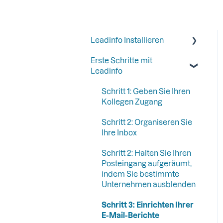
Leadinfo Installieren
Erste Schritte mit
Anfangen mit Leadinfo
Leadinfo
Leadinfo zur
Datenschutzerklärung
Schritt 1: Geben Sie Ihren
hinzufügen
Kollegen Zugang
Leadinfo Trackingcode
Schritt 2: Organiseren Sie
Ihre Inbox
Alternative Möglichkeiten
zur Installation von
Schritt 2: Halten Sie Ihren
Leadinfo
Posteingang aufgeräumt,
indem Sie bestimmte
Unternehmen ausblenden
Schritt 3: Einrichten Ihrer
E-Mail-Berichte