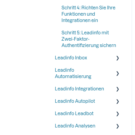
Schritt 4: Richten Sie Ihre
Funktionen und
Integrationen ein
Schritt 5: Leadinfo mit
Zwei-Faktor-
Authentifizierung sichern
Leadinfo Inbox
Leadinfo
Tags
Automatisierung
Segmente
Leadinfo Integrationen
Trigger
Informationen zum
Leadinfo Autopilot
Unternehmen
Reportagen
Allgemein
Leadinfo Leadbot
Liquid Content
Meistgenutzte CRM
General
Integrationen
Leadinfo Analysen
Persona
Campaigns
Erstellung eines Leadbot
CRM