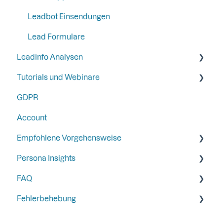
Leadbot Einsendungen
Lead Formulare
Leadinfo Analysen
Tutorials und Webinare
Export
GDPR
Webinare
Account
Beste Beispiele von Gold-Partnern
Empfohlene Vorgehensweise
Persona Insights
Trigger
FAQ
Nachverfolgung
Persona Insights
Fehlerbehebung
Integrationen
Form Tracking
Allgemeines
Email Campaign Tracking
Portal
Allgemeines