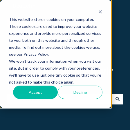
Deutsch
Untermenü für Übersetzungen anzeigen
This website stores cookies on your computer.
These cookies are used to improve your website
experience and provide more personalized services
to you, both on this website and through other
media. To find out more about the cookies we use,
see our Privacy Policy.
We won't track your information when you visit our
site. But in order to comply with your preferences,
Hallo 👋 wie können wir
we'll have to use just one tiny cookie so that you're
not asked to make this choice again.
helfen?
Accept
Decline
Es gibt keine Vorschläge, da das Suchfeld leer ist.