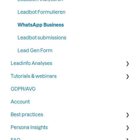
Automation
Leadbot Formulieren
Analytics
WhatsApp Business
Leadbot submissions
Lead Gen Form
Leadinfo Analyses
Tutorials & webinars
Dashboard
GDPR/AVG
Export
Webinars
Account
Best practices door Gold Partners
Best practices
Persona Insights
Trigger
FAQ
Follow-up
Persona Insights