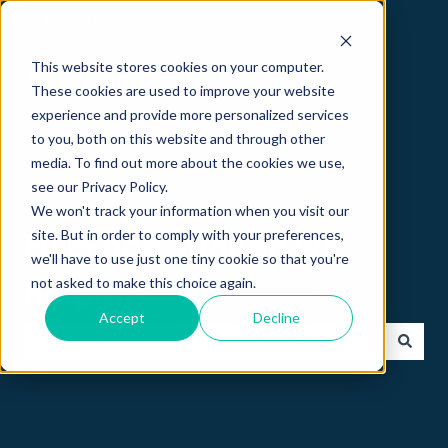
Nederlands
Submenu tonen voor vertalingen
This website stores cookies on your computer.
These cookies are used to improve your website
experience and provide more personalized services
to you, both on this website and through other
media. To find out more about the cookies we use,
see our Privacy Policy.
We won't track your information when you visit our
site. But in order to comply with your preferences,
Hi 👋 hoe kunnen we
we'll have to use just one tiny cookie so that you're
not asked to make this choice again.
helpen?
Accept
Decline
Er zijn geen suggesties want het zoekveld is leeg.