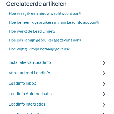
Gerelateerde artikelen
Hoe vraag ik een nieuw wachtwoord aan?
Hoe beheer ik gebruikers in mijn Leadinfo account?
Hoe werkt de Lead Limiet?
Hoe pas ik mijn gebruikersgegevens aan?
Hoe wijzig ik mijn betaalgegevens?
Installatie van Leadinfo
Van start met Leadinfo
Start je proefperiode bij Leadinfo
Leadinfo Inbox
Voeg Leadinfo toe aan je privacyverklaring
Stap 1: Voeg jouw collega's toe
Leadinfo Automatisatie
Leadinfo trackingcode
Stap 2: Organiseer je inbox
Labels
Leadinfo integraties
Manieren om Leadinfo te installeren
Stap 3: Verberg bedrijven in je inbox
Inbox
Triggers