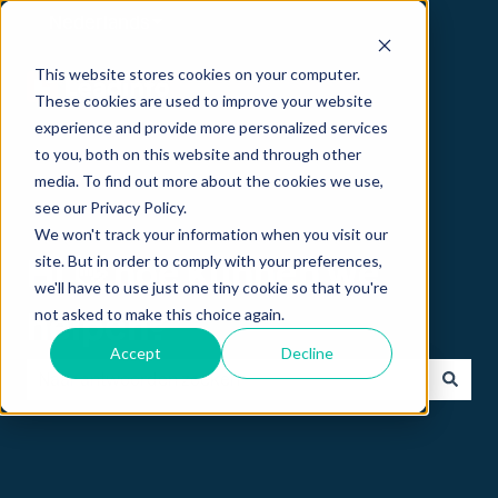
Nederlands
Submenu tonen voor vertalingen
This website stores cookies on your computer.
These cookies are used to improve your website
experience and provide more personalized services
to you, both on this website and through other
media. To find out more about the cookies we use,
see our Privacy Policy.
We won't track your information when you visit our
site. But in order to comply with your preferences,
Hi 👋 hoe kunnen we
we'll have to use just one tiny cookie so that you're
not asked to make this choice again.
helpen?
Accept
Decline
Er zijn geen suggesties want het zoekveld is leeg.