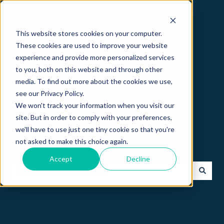
Nederlands
Submenu tonen voor vertalingen
This website stores cookies on your computer.
These cookies are used to improve your website
experience and provide more personalized services
to you, both on this website and through other
media. To find out more about the cookies we use,
see our Privacy Policy.
We won't track your information when you visit our
site. But in order to comply with your preferences,
Hi 👋 hoe kunnen we
we'll have to use just one tiny cookie so that you're
not asked to make this choice again.
helpen?
Accept
Decline
Er zijn geen suggesties want het zoekveld is leeg.