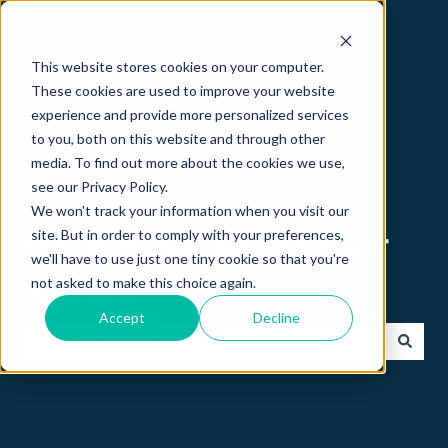
Deutsch
Untermenü für Übersetzungen anzeigen
This website stores cookies on your computer.
These cookies are used to improve your website
experience and provide more personalized services
to you, both on this website and through other
media. To find out more about the cookies we use,
see our Privacy Policy.
We won't track your information when you visit our
site. But in order to comply with your preferences,
Hallo 👋 wie können wir
we'll have to use just one tiny cookie so that you're
not asked to make this choice again.
helfen?
Accept
Decline
Es gibt keine Vorschläge, da das Suchfeld leer ist.