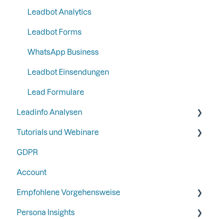
Ads
Leadbot Analytics
Automation
Leadbot Forms
Analytik
WhatsApp Business
Leadbot Einsendungen
Lead Formulare
Leadinfo Analysen
Tutorials und Webinare
Export
GDPR
Webinare
Account
Beste Beispiele von Gold-Partnern
Empfohlene Vorgehensweise
Persona Insights
Trigger