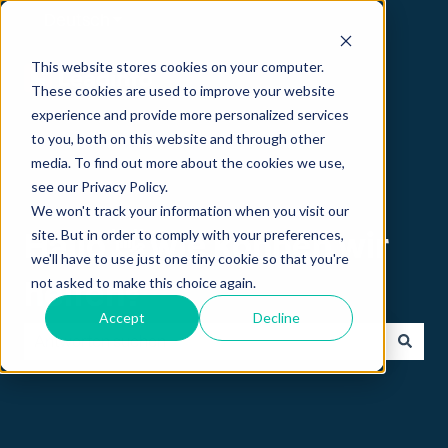
Deutsch
Untermenü für Übersetzungen anzeigen
This website stores cookies on your computer.
These cookies are used to improve your website
experience and provide more personalized services
to you, both on this website and through other
media. To find out more about the cookies we use,
see our Privacy Policy.
We won't track your information when you visit our
site. But in order to comply with your preferences,
Hallo 👋 wie können wir
we'll have to use just one tiny cookie so that you're
not asked to make this choice again.
helfen?
Accept
Decline
Es gibt keine Vorschläge, da das Suchfeld leer ist.