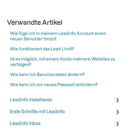
Verwandte Artikel
Wie füge ich in meinem Leadinfo Account einen
neuen Benutzer hinzu?
Wie funktioniert das Lead-Limit?
Ist es möglich, mit einem Konto mehrere Websites zu
verfolgen?
Wie kann ich Benutzerdaten ändern?
Wie kann ich ein neues Passwort anfordern?
Leadinfo Installieren
Erste Schritte mit Leadinfo
Anfangen mit Leadinfo
Leadinfo Inbox
Leadinfo zur Datenschutzerklärung hinzufügen
Schritt 1: Geben Sie Ihren Kollegen Zugang