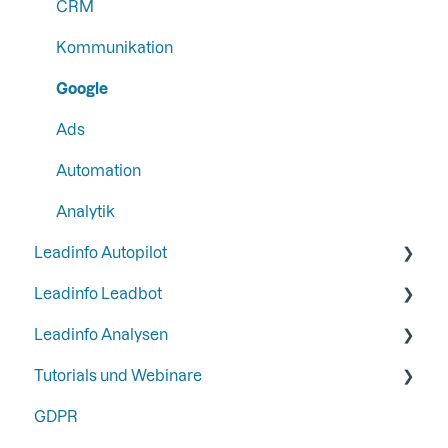
Persona
CRM
Schritt 4: Richten Sie Ihre Funktionen und
Integrationen ein
SFTP
Kommunikation
Schritt 5: Leadinfo mit Zwei-Faktor-
Google
Authentifizierung sichern
Ads
Automation
Analytik
Leadinfo Autopilot
Leadinfo Leadbot
General
Leadinfo Analysen
Campaigns
Erstellung eines Leadbot
Tutorials und Webinare
Contacts
Bearbeitung eines Leadbots
Export
GDPR
Leadbot Integrations
Webinare