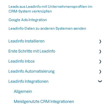
Leads aus Leadinfo mit Unternehmensprofilen im
CRM-System verknüpfen
Google Ads Integration
Leadinfo-Daten zu anderen Systemen senden
Leadinfo Installieren
Erste Schritte mit Leadinfo
Anfangen mit Leadinfo
Leadinfo Inbox
Leadinfo zur Datenschutzerklärung hinzufügen
Schritt 1: Geben Sie Ihren Kollegen Zugang
Leadinfo Automatisierung
Leadinfo Trackingcode
Schritt 2: Organiseren Sie Ihre Inbox
Tags
Leadinfo Integrationen
Alternative Möglichkeiten zur Installation von
Schritt 2: Halten Sie Ihren Posteingang
Segmente
Trigger
Leadinfo
aufgeräumt, indem Sie bestimmte Unternehmen
Informationen zum Unternehmen
Reportagen
Allgemein
ausblenden
Liquid Content
Meistgenutzte CRM Integrationen
Schritt 3: Einrichten Ihrer E-Mail-Berichte