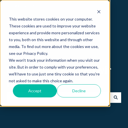
Deutsch
Untermenü für Übersetzungen anzeigen
This website stores cookies on your computer.
These cookies are used to improve your website
experience and provide more personalized services
to you, both on this website and through other
media. To find out more about the cookies we use,
see our Privacy Policy.
We won't track your information when you visit our
site. But in order to comply with your preferences,
Hallo 👋 wie können wir
we'll have to use just one tiny cookie so that you're
not asked to make this choice again.
helfen?
Accept
Decline
Es gibt keine Vorschläge, da das Suchfeld leer ist.