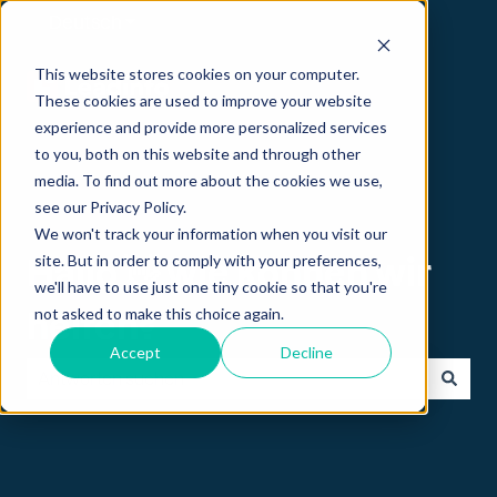
Deutsch
Untermenü für Übersetzungen anzeigen
This website stores cookies on your computer.
These cookies are used to improve your website
experience and provide more personalized services
to you, both on this website and through other
media. To find out more about the cookies we use,
see our Privacy Policy.
We won't track your information when you visit our
site. But in order to comply with your preferences,
Hallo 👋 wie können wir
we'll have to use just one tiny cookie so that you're
not asked to make this choice again.
helfen?
Accept
Decline
Es gibt keine Vorschläge, da das Suchfeld leer ist.