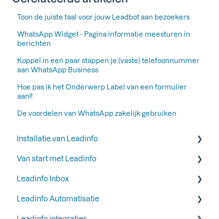
Toon de juiste taal voor jouw Leadbot aan bezoekers
WhatsApp Widget - Pagina informatie meesturen in
berichten
Koppel in een paar stappen je (vaste) telefoonnummer
aan WhatsApp Business
Hoe pas ik het Onderwerp Label van een formulier
aan?
De voordelen van WhatsApp zakelijk gebruiken
Installatie van Leadinfo
Van start met Leadinfo
Start je proefperiode bij Leadinfo
Leadinfo Inbox
Voeg Leadinfo toe aan je privacyverklaring
Stap 1: Voeg jouw collega's toe
Leadinfo Automatisatie
Leadinfo trackingcode
Stap 2: Organiseer je inbox
Labels
Leadinfo integraties
Manieren om Leadinfo te installeren
Stap 3: Verberg bedrijven in je inbox
Inbox
Triggers