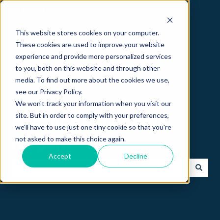
Nederlands
Submenu tonen voor vertalingen
This website stores cookies on your computer.
These cookies are used to improve your website
experience and provide more personalized services
to you, both on this website and through other
media. To find out more about the cookies we use,
see our Privacy Policy.
We won't track your information when you visit our
site. But in order to comply with your preferences,
Hi 👋 hoe kunnen we
we'll have to use just one tiny cookie so that you're
not asked to make this choice again.
helpen?
Accept
Decline
Er zijn geen suggesties want het zoekveld is leeg.