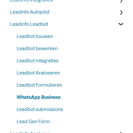
Leadinfo Autopilot
Stap 4: Ontvang e-mail rapportages van
Bedrijfsinformatie
Rapportages
Algemeen
websitebezoekers
Leadinfo Leadbot
Liquid Content
Meest gebruikte CRM integraties
Algemeen
Stap 5: Stel functionaliteiten en integraties in
Persona
CRM integraties
Campagnes
Leadbot bouwen
Stap 6: Beveilig Leadinfo
SFTP
Communicatie
Contacten
Leadbot bewerken
Google
LinkedIn & Email Account informatie
Leadbot integraties
Ads
Leadbot Analyseren
Automation
Leadbot Formulieren
Analytics
WhatsApp Business
Leadbot submissions
Lead Gen Form