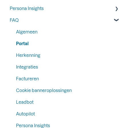
Persona Insights
Analytics
WhatsApp Business
Trigger
FAQ
Leadbot submissions
Follow-up
Persona Insights
Lead Gen Form
Integraties
Form Tracking
Algemeen
Email Campaign Tracking
Portal
Herkenning
Integraties
Factureren
Cookie banneroplossingen
Leadbot
Autopilot
Persona Insights