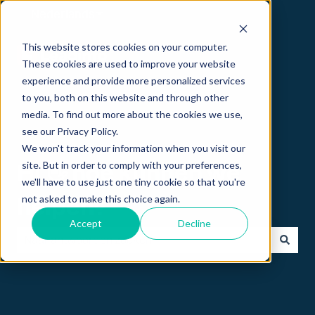
Nederlands
Submenu tonen voor vertalingen
This website stores cookies on your computer.
These cookies are used to improve your website
experience and provide more personalized services
to you, both on this website and through other
media. To find out more about the cookies we use,
see our Privacy Policy.
We won't track your information when you visit our
site. But in order to comply with your preferences,
Hi 👋 hoe kunnen we
we'll have to use just one tiny cookie so that you're
not asked to make this choice again.
helpen?
Accept
Decline
Er zijn geen suggesties want het zoekveld is leeg.