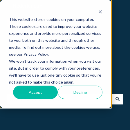
Nederlands
Submenu tonen voor vertalingen
This website stores cookies on your computer.
These cookies are used to improve your website
experience and provide more personalized services
to you, both on this website and through other
media. To find out more about the cookies we use,
see our Privacy Policy.
We won't track your information when you visit our
site. But in order to comply with your preferences,
Hi 👋 hoe kunnen we
we'll have to use just one tiny cookie so that you're
not asked to make this choice again.
helpen?
Accept
Decline
Er zijn geen suggesties want het zoekveld is leeg.