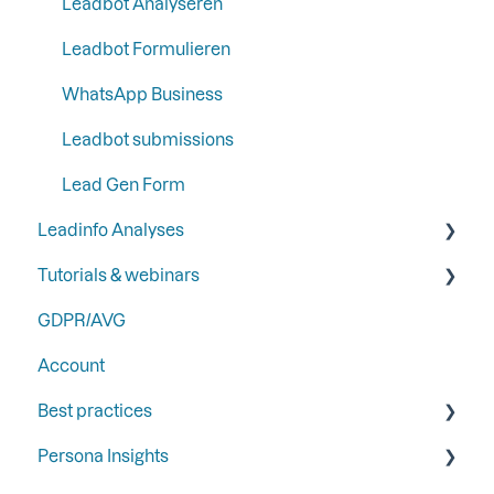
Ads
Leadbot Analyseren
Automation
Leadbot Formulieren
Analytics
WhatsApp Business
Leadbot submissions
Lead Gen Form
Leadinfo Analyses
Tutorials & webinars
Dashboard
GDPR/AVG
Export
Webinars
Account
Best practices door Gold Partners
Best practices
Persona Insights
Trigger