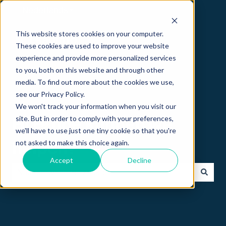
Nederlands
Submenu tonen voor vertalingen
This website stores cookies on your computer.
These cookies are used to improve your website
experience and provide more personalized services
to you, both on this website and through other
media. To find out more about the cookies we use,
see our Privacy Policy.
We won't track your information when you visit our
site. But in order to comply with your preferences,
Hi 👋 hoe kunnen we
we'll have to use just one tiny cookie so that you're
not asked to make this choice again.
helpen?
Accept
Decline
Er zijn geen suggesties want het zoekveld is leeg.