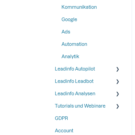
SFTP
Kommunikation
Schritt 4: Richten Sie Ihre
Funktionen und
Google
Integrationen ein
Ads
Schritt 5: Leadinfo mit
Zwei-Faktor-
Automation
Authentifizierung sichern
Analytik
Leadinfo Autopilot
Leadinfo Leadbot
General
Leadinfo Analysen
Campaigns
Erstellung eines Leadbot
Tutorials und Webinare
Contacts
Bearbeitung eines
Export
Leadbots
GDPR
Webinare
Leadbot Integrations
Account
Beste Beispiele von Gold-