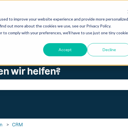
zungen anzeigen
used to improve your website experience and provide more personalize
find out more about the cookies we use, see our Privacy Policy.
r to comply with your preferences, we'll have to use just one tiny cookie
Accept
Decline
en wir helfen?
ld leer ist.
en
CRM