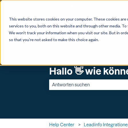
Deutsch
Untermenü für Überset
This website stores cookies on your computer. These cookies are 
services to you, both on this website and through other media. To 
We won't track your information when you visit our site. But in orde
so that you're not asked to make this choice again.
Hallo 👋 wie könn
Es gibt keine Vorschläge, da das Suchfe
Help Center
Leadinfo Integration