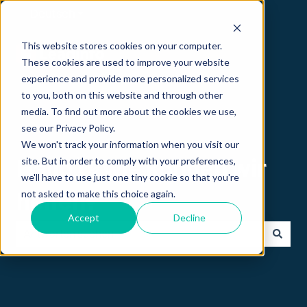
Deutsch
Untermenü für Übersetzungen anzeigen
This website stores cookies on your computer.
These cookies are used to improve your website
experience and provide more personalized services
to you, both on this website and through other
media. To find out more about the cookies we use,
see our Privacy Policy.
We won't track your information when you visit our
site. But in order to comply with your preferences,
Hallo 👋 wie können wir
we'll have to use just one tiny cookie so that you're
not asked to make this choice again.
helfen?
Accept
Decline
Es gibt keine Vorschläge, da das Suchfeld leer ist.