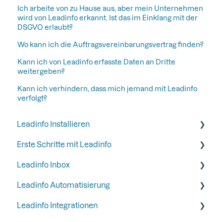
Ich arbeite von zu Hause aus, aber mein Unternehmen
wird von Leadinfo erkannt. Ist das im Einklang mit der
DSGVO erlaubt?
Wo kann ich die Auftragsvereinbarungsvertrag finden?
Kann ich von Leadinfo erfasste Daten an Dritte
weitergeben?
Kann ich verhindern, dass mich jemand mit Leadinfo
verfolgt?
Leadinfo Installieren
Erste Schritte mit Leadinfo
Anfangen mit Leadinfo
Leadinfo Inbox
Leadinfo zur Datenschutzerklärung hinzufügen
Schritt 1: Geben Sie Ihren Kollegen Zugang
Leadinfo Automatisierung
Leadinfo Trackingcode
Schritt 2: Organiseren Sie Ihre Inbox
Tags
Leadinfo Integrationen
Alternative Möglichkeiten zur Installation von
Schritt 2: Halten Sie Ihren Posteingang
Segmente
Trigger
Leadinfo
aufgeräumt, indem Sie bestimmte Unternehmen