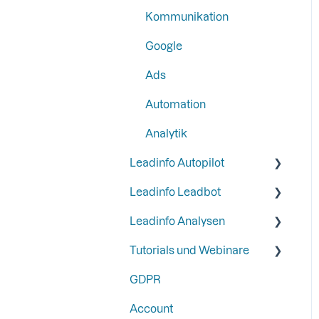
SFTP
Kommunikation
Schritt 4: Richten Sie Ihre
Funktionen und
Google
Integrationen ein
Ads
Schritt 5: Leadinfo mit
Zwei-Faktor-
Automation
Authentifizierung sichern
Analytik
Leadinfo Autopilot
Leadinfo Leadbot
General
Leadinfo Analysen
Campaigns
Erstellung eines Leadbot
Tutorials und Webinare
Contacts
Bearbeitung eines
Export
Leadbots
GDPR
Webinare
Leadbot Integrations
Account
Beste Beispiele von Gold-