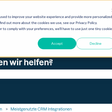
zungen anzeigen
used to improve your website experience and provide more personalize
find out more about the cookies we use, see our Privacy Policy.
r to comply with your preferences, we'll have to use just one tiny cookie
Accept
Decline
en wir helfen?
ld leer ist.
en
Meistgenutzte CRM Integrationen