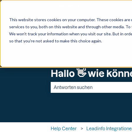
Deutsch
Untermenü für Überset
This website stores cookies on your computer. These cookies are 
services to you, both on this website and through other media. To 
We won't track your information when you visit our site. But in orde
so that you're not asked to make this choice again.
Hallo 👋 wie könn
Es gibt keine Vorschläge, da das Suchfe
Help Center
Leadinfo Integration