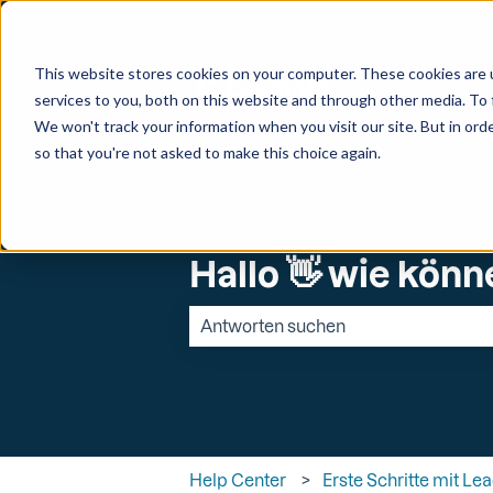
Deutsch
Untermenü für Überset
This website stores cookies on your computer. These cookies are 
services to you, both on this website and through other media. To 
We won't track your information when you visit our site. But in orde
so that you're not asked to make this choice again.
Hallo 👋 wie könn
Es gibt keine Vorschläge, da das Suchfe
Help Center
Erste Schritte mit Le