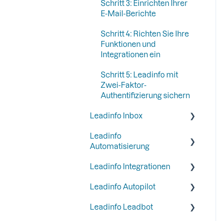
Schritt 3: Einrichten Ihrer
E-Mail-Berichte
Schritt 4: Richten Sie Ihre
Funktionen und
Integrationen ein
Schritt 5: Leadinfo mit
Zwei-Faktor-
Authentifizierung sichern
Leadinfo Inbox
Leadinfo
Tags
Automatisierung
Segmente
Leadinfo Integrationen
Trigger
Informationen zum
Leadinfo Autopilot
Unternehmen
Reportagen
Allgemein
Leadinfo Leadbot
Liquid Content
Meistgenutzte CRM
General
Integrationen