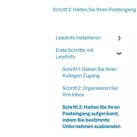
Schritt 2: Halten Sie Ihren Posteing
Leadinfo Installieren
Erste Schritte mit
Anfangen mit Leadinfo
Leadinfo
Leadinfo zur
Datenschutzerklärung
Schritt 1: Geben Sie Ihren
hinzufügen
Kollegen Zugang
Leadinfo Trackingcode
Schritt 2: Organiseren Sie
Ihre Inbox
Alternative Möglichkeiten
zur Installation von
Schritt 2: Halten Sie Ihren
Leadinfo
Posteingang aufgeräumt,
indem Sie bestimmte
Unternehmen ausblenden