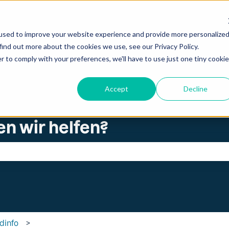
zungen anzeigen
used to improve your website experience and provide more personalize
find out more about the cookies we use, see our Privacy Policy.
r to comply with your preferences, we'll have to use just one tiny cookie
Accept
Decline
en wir helfen?
ld leer ist.
adinfo