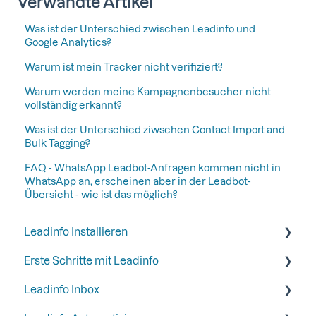
Verwandte Artikel
Was ist der Unterschied zwischen Leadinfo und
Google Analytics?
Warum ist mein Tracker nicht verifiziert?
Warum werden meine Kampagnenbesucher nicht
vollständig erkannt?
Was ist der Unterschied ziwschen Contact Import and
Bulk Tagging?
FAQ - WhatsApp Leadbot-Anfragen kommen nicht in
WhatsApp an, erscheinen aber in der Leadbot-
Übersicht - wie ist das möglich?
Leadinfo Installieren
Erste Schritte mit Leadinfo
Anfangen mit Leadinfo
Leadinfo Inbox
Leadinfo zur Datenschutzerklärung hinzufügen
Schritt 1: Geben Sie Ihren Kollegen Zugang