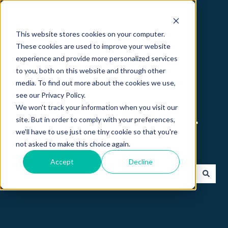
Deutsch
Untermenü für Übersetzungen anzeigen
This website stores cookies on your computer.
These cookies are used to improve your website
experience and provide more personalized services
to you, both on this website and through other
media. To find out more about the cookies we use,
see our Privacy Policy.
We won't track your information when you visit our
site. But in order to comply with your preferences,
Hallo 👋 wie können wir
we'll have to use just one tiny cookie so that you're
not asked to make this choice again.
helfen?
Accept
Decline
Es gibt keine Vorschläge, da das Suchfeld leer ist.