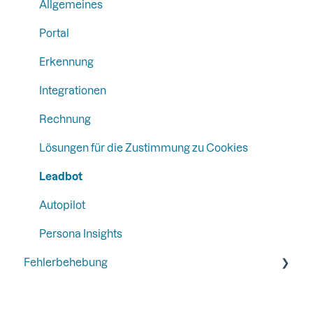
Lead Formulare
Integrationen
Form Tracking
Allgemeines
Email Campaign Tracking
Portal
Erkennung
Integrationen
Rechnung
Lösungen für die Zustimmung zu Cookies
Leadbot
Autopilot
Persona Insights
Fehlerbehebung
Allgemeines