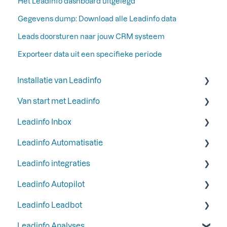
Het Leadinfo dashboard uitgelegd
Gegevens dump: Download alle Leadinfo data
Leads doorsturen naar jouw CRM systeem
Exporteer data uit een specifieke periode
Installatie van Leadinfo
Van start met Leadinfo
Start je proefperiode bij Leadinfo
Leadinfo Inbox
Voeg Leadinfo toe aan je privacyverklaring
Stap 1: Voeg jouw collega's toe
Leadinfo Automatisatie
Leadinfo trackingcode
Stap 2: Organiseer je inbox
Labels
Leadinfo integraties
Manieren om Leadinfo te installeren
Stap 3: Verberg bedrijven in je inbox
Inbox
Triggers
Leadinfo Autopilot
Stap 4: Ontvang e-mail rapportages van
Bedrijfsinformatie
Rapportages
Algemeen
websitebezoekers
Leadinfo Leadbot
Liquid Content
Meest gebruikte CRM integraties
Algemeen
Stap 5: Stel functionaliteiten en integraties in
Leadinfo Analyses
Persona
CRM integraties
Campagnes
Leadbot bouwen