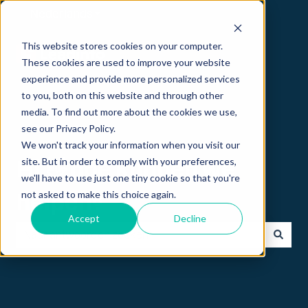
Nederlands
Submenu tonen voor vertalingen
This website stores cookies on your computer.
These cookies are used to improve your website
experience and provide more personalized services
to you, both on this website and through other
media. To find out more about the cookies we use,
see our Privacy Policy.
We won't track your information when you visit our
site. But in order to comply with your preferences,
Hi 👋 hoe kunnen we
we'll have to use just one tiny cookie so that you're
not asked to make this choice again.
helpen?
Accept
Decline
Er zijn geen suggesties want het zoekveld is leeg.