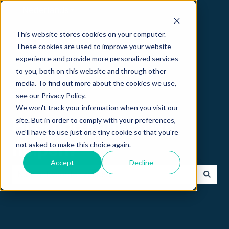
Nederlands
Submenu tonen voor vertalingen
This website stores cookies on your computer.
These cookies are used to improve your website
experience and provide more personalized services
to you, both on this website and through other
media. To find out more about the cookies we use,
see our Privacy Policy.
We won't track your information when you visit our
site. But in order to comply with your preferences,
Hi 👋 hoe kunnen we
we'll have to use just one tiny cookie so that you're
not asked to make this choice again.
helpen?
Accept
Decline
Er zijn geen suggesties want het zoekveld is leeg.