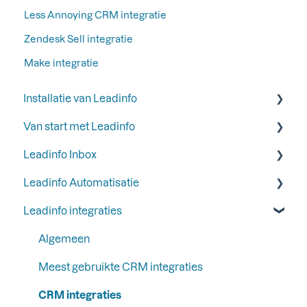
Less Annoying CRM integratie
Zendesk Sell integratie
Make integratie
Installatie van Leadinfo
Van start met Leadinfo
Start je proefperiode bij Leadinfo
Leadinfo Inbox
Voeg Leadinfo toe aan je privacyverklaring
Stap 1: Voeg jouw collega's toe
Leadinfo Automatisatie
Leadinfo trackingcode
Stap 2: Organiseer je inbox
Labels
Leadinfo integraties
Manieren om Leadinfo te installeren
Stap 3: Verberg bedrijven in je inbox
Inbox
Triggers
Stap 4: Ontvang e-mail rapportages van
Bedrijfsinformatie
Rapportages
Algemeen
websitebezoekers
Liquid Content
Meest gebruikte CRM integraties
Stap 5: Stel functionaliteiten en integraties in
Persona
CRM integraties