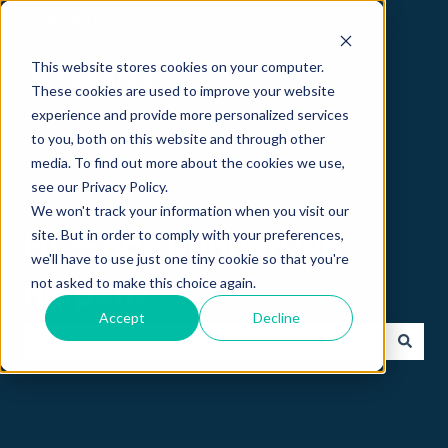
Nederlands
Submenu tonen voor vertalingen
This website stores cookies on your computer.
These cookies are used to improve your website
experience and provide more personalized services
to you, both on this website and through other
media. To find out more about the cookies we use,
see our Privacy Policy.
We won't track your information when you visit our
site. But in order to comply with your preferences,
Hi 👋 hoe kunnen we
we'll have to use just one tiny cookie so that you're
not asked to make this choice again.
helpen?
Accept
Decline
Er zijn geen suggesties want het zoekveld is leeg.