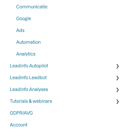
Stap 6: Beveilig Leadinfo
SFTP
Communicatie
Google
Ads
Automation
Analytics
Leadinfo Autopilot
Leadinfo Leadbot
Algemeen
Leadinfo Analyses
Campagnes
Leadbot bouwen
Tutorials & webinars
Contacten
Leadbot bewerken
Dashboard
GDPR/AVG
LinkedIn & Email Account informatie
Leadbot integraties
Export
Webinars
Account
Leadbot Analyseren
Best practices door Gold Partners